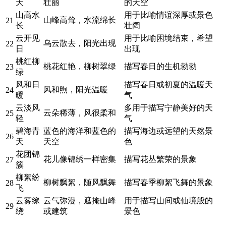
天
壮丽
的天空
山高水
用于比喻情谊深厚或景色
山峰高耸，水流绵长
21
长
壮阔
云开见
用于比喻困境结束，希望
乌云散去，阳光出现
22
日
出现
桃红柳
桃花红艳，柳树翠绿
描写春日的生机勃勃
23
绿
风和日
描写春日或初夏的温暖天
风和煦，阳光温暖
24
暖
气
云淡风
多用于描写宁静美好的天
云朵稀薄，风很柔和
25
轻
气
碧海青
蓝色的海洋和蓝色的
描写海边或远望的天然景
26
天
天空
色
花团锦
花儿像锦绣一样密集
描写花丛繁荣的景象
27
簇
柳絮纷
柳树飘絮，随风飘舞
描写春季柳絮飞舞的景象
28
飞
云雾缭
云气弥漫，遮掩山峰
用于描写山间或仙境般的
29
绕
或建筑
景色