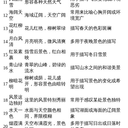
形容各种天然天气
11
雪
恶劣
海阔天
常用来比喻心胸开阔或环
海域辽阔，天空广阔
12
空
境宽广
花红柳
花儿红艳，柳树翠绿
描写春天的色彩斑斓
13
绿
月白风
月亮明亮，微风清爽
多用于夜晚景色的描写
14
清
红装素
指雪后景色，红白相
用于描写冬日雪景
15
裹
映
青山绿
青翠的山峰，碧绿的
描写山水之间的和谐美景
16
水
流水
柳树成荫，花儿盛
柳暗花
用于描写景色的变化或希
17
开，形容景色由暗转
明
望出现
明
风景这
这里的风景特别秀丽
常用于感叹某处景色独特
18
边独好
水天一
水面与天空颜色相
描写湖面或海面的辽阔景
19
色
同，界限模糊
象
烟霞满
天空布满霞光，景色
多用于描写日出或日落时
20