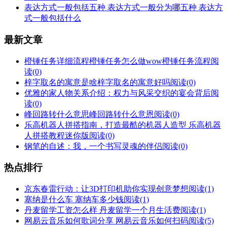
表达方式一般包括五种 表达方式一般分为哪五种 表达方
式一般包括什么
最新文章
橙锤任务详细流程橙锤任务怎么做wow橙锤任务流程
阅
读(0)
梓字取名的寓意是啥梓字取名的寓意好吗
阅读(0)
优雅的家人物关系介绍：权力与风采交织的宴会背后
阅
读(0)
峰回路转什么意思峰回路转什么意恩
阅读(0)
乐高机器人拼搭指南，打造最酷的机器人造型 乐高机器
人拼搭教程迷你版
阅读(0)
钢笔的自述：我，一个书写灵魂的伴侣
阅读(0)
热点排行
京东春雷行动：让3D打印机助你实现创意梦想
阅读(1)
塞纳是什么车 塞纳车多少钱
阅读(1)
丹麦留学工资怎么样 丹麦留学一个月生活费
阅读(1)
网易云音乐如何歌词分享 网易云音乐如何扫码
阅读(5)