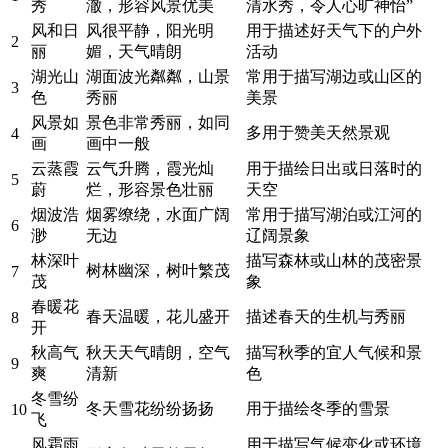
秀
澈，形容风景优美
清水秀，令人心旷神怡”
风和日
风很平静，阳光明
用于描述好天气下的户外
2
丽
媚，天气晴朗
活动
湖光山
湖面波光粼粼，山景
常用于描写湖边或山区的
3
色
秀丽
美景
风景如
景色非常秀丽，如同
多用于赞美天然景观
4
画
画中一般
云蒸霞
云气升腾，霞光灿
用于描绘日出或日落时的
5
蔚
烂，形容景色壮丽
天空
烟波浩
烟雾缭绕，水面广阔
常用于描写湖泊或江河的
6
渺
无边
辽阔景象
林深叶
描写森林或山林的茂密景
树林幽深，树叶繁茂
7
茂
象
春暖花
春天温暖，花儿盛开
描述春天的生机与秀丽
8
开
秋高气
秋天天气晴朗，空气
描写秋季的宜人气候和景
9
爽
清新
色
冬雪纷
冬天雪花纷纷扬扬
用于描绘冬季的雪景
10
飞
风霜雨
用于描写气候变化或环境