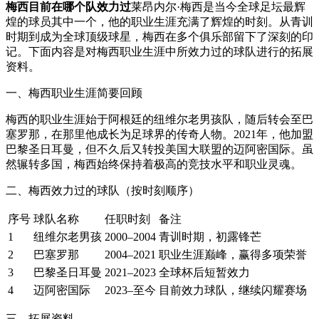
梅西目前在哪个队效力过
莱昂内尔·梅西是当今全球足坛最辉
煌的球员其中一个，他的职业生涯充满了辉煌的时刻。从青训
时期到成为全球顶级球星，梅西在多个俱乐部留下了深刻的印
记。下面内容是对梅西职业生涯中所效力过的球队进行的拓展
资料。
一、梅西职业生涯简要回顾
梅西的职业生涯始于阿根廷的纽维尔老男孩队，随后转会至巴
塞罗那，在那里他成长为足球界的传奇人物。2021年，他加盟
巴黎圣日耳曼，但不久后又转投美国大联盟的迈阿密国际。虽
然辗转多国，梅西始终保持着极高的竞技水平和职业灵魂。
二、梅西效力过的球队（按时刻顺序）
序号
球队名称
任职时刻
备注
1
纽维尔老男孩
2000–2004
青训时期，初露锋芒
2
巴塞罗那
2004–2021
职业生涯巅峰，赢得多项荣誉
3
巴黎圣日耳曼
2021–2023
全球杯后短暂效力
4
迈阿密国际
2023–至今
目前效力球队，继续闪耀赛场
三、拓展资料