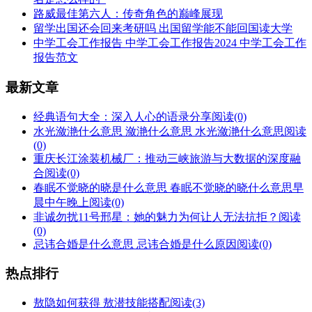
路威最佳第六人：传奇角色的巅峰展现
留学出国还会回来考研吗 出国留学能不能回国读大学
中学工会工作报告 中学工会工作报告2024 中学工会工作
报告范文
最新文章
经典语句大全：深入人心的语录分享
阅读(0)
水光潋滟什么意思 潋滟什么意思 水光潋滟什么意思
阅读
(0)
重庆长江涂装机械厂：推动三峡旅游与大数据的深度融
合
阅读(0)
春眠不觉晓的晓是什么意思 春眠不觉晓的晓什么意思早
晨中午晚上
阅读(0)
非诚勿扰11号邢星：她的魅力为何让人无法抗拒？
阅读
(0)
忌讳合婚是什么意思 忌讳合婚是什么原因
阅读(0)
热点排行
敖隐如何获得 敖潜技能搭配
阅读(3)