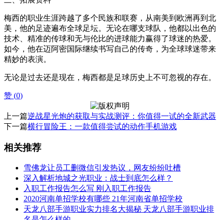
梅西的职业生涯跨越了多个民族和联赛，从南美到欧洲再到北
美，他的足迹遍布全球足坛。无论在哪支球队，他都以出色的
技术、精准的传球和无与伦比的进球能力赢得了球迷的热爱。
如今，他在迈阿密国际继续书写自己的传奇，为全球球迷带来
精妙的表演。
无论是过去还是现在，梅西都是足球历史上不可忽视的存在。
赞 (
0
)
上一篇
逆战星光炮的获取与实战测评：你值得一试的全新武器
下一篇
横行冒险王：一款值得尝试的动作手机游戏
相关推荐
雪佛龙让员工删微信引发热议，网友纷纷吐槽
深入解析地城之光职业：战士到底怎么样？
入职工作报告怎么写 刚入职工作报告
2020河南单招学校有哪些 21年河南省单招学校
天龙八部手游职业实力排名大揭秘 天龙八部手游职业排
名是怎么样的_