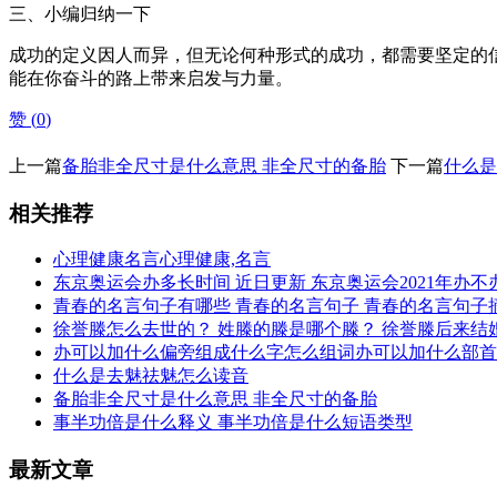
三、小编归纳一下
成功的定义因人而异，但无论何种形式的成功，都需要坚定的
能在你奋斗的路上带来启发与力量。
赞 (
0
)
上一篇
备胎非全尺寸是什么意思 非全尺寸的备胎
下一篇
什么是
相关推荐
心理健康名言心理健康,名言
东京奥运会办多长时间 近日更新 东京奥运会2021年办不
青春的名言句子有哪些 青春的名言句子 青春的名言句子
徐誉滕怎么去世的？ 姓滕的滕是哪个滕？ 徐誉滕后来结
办可以加什么偏旁组成什么字怎么组词办可以加什么部首
什么是去魅祛魅怎么读音
备胎非全尺寸是什么意思 非全尺寸的备胎
事半功倍是什么释义 事半功倍是什么短语类型
最新文章