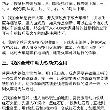
功后，按鼠标右键放车，再用箭头指住车，按右键上车。w、
s、a、d分别对应前、后、左、右，shift对应下车。
3、我的全球想要开火车，开头来说要下载火车组件，并在对
应存档装载。进入游戏后，如果你是创新，可以在这个地方找
到火车的生成蛋。那么接下来小Q为大家讲解的就是我的全球
开火车的技巧及火车的组装使用技巧。
4、我的全球开火车技巧步骤如下：下载火车组件，并在对应
存档装载。进入游戏后找到火车的生成蛋。点击地面即可生
成，此时火车是陷在地里的。建造火车可以运行的铁轨。
三、我的全球中动力铁轨怎么用
使用动力铁轨非常简单。开门见山说，玩家需要在铁路上铺设
一条普通的铁路轨道。接下来，玩家需要将动力铁轨放在普通
铁轨的上面。动力铁轨的路线必须与普通铁轨的路线一致，否
则火车将无法通过。
打我的全球游戏，进入自己玩过的地图，需要激活动力铁轨，
红石火把，先进入矿洞挖一些红石矿。 挖到红石后，直接到
职业台里，用1块红石和1根木棍，合成红石火把，如图所示。