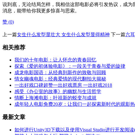
说到底，无论结局怎样，我相信这部电影必将引发热议，成为
消息，能带给你我更多惊喜与思索。
赞 (
0
)
上一篇
女生什么发型显壮大 女生什么发型显得精神
下一篇
六耳
相关推荐
我们的十年电影：让人怀念的青春回忆
探索《爱的初体验电影》：一段关于青春与爱的旋律
成龙电影国语：从经典到新作的致敬与回顾
情女幽魂电影：经典爱情的现代翻拍大揭秘
一出好戏口碑超赞一出好戏票房 一出好戏2018
感受《办公室的故事》的幽默与生活哲学
情断上海滩电影：叶祖新的蜕变与成就
成年轻人电影免费20岁：让我们一起探索新时代的观影
最新文章
如何进行Unity3D下载以及使用Visual Studio进行开发
阅读(