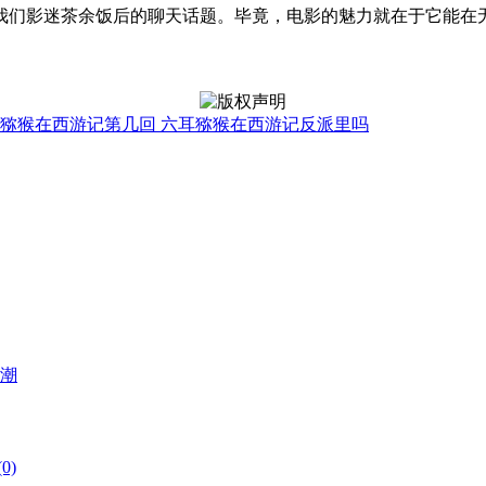
我们影迷茶余饭后的聊天话题。毕竟，电影的魅力就在于它能在
猕猴在西游记第几回 六耳猕猴在西游记反派里吗
热潮
0)